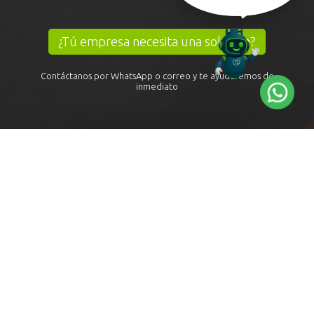
¿Tú empresa necesita una solución?
Contáctanos por WhatsApp o correo y te ayudaremos de
inmediato
Solicitar información
Ejecutivos GLP Granel
Recibe todas nuestras